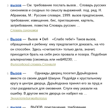
вызов
— См. требование послать вызов... Словарь русских
3
синонимов и сходных по смыслу выражений. под. ред. Н.
Абрамова, М.: Русские словари, 1999. вызов предписание,
требование; извещение, бис, приглашение, картель,
затребование, повестка Словарь русских …
Словарь синонимов
Вызов
— Вызов ♦ Defi «Слабо тебе!» Таков вызов,
4
обращенный к ребенку: ему предлагается доказать, на что
он способен. Здесь «считаются» только дела, значит,
приходится брать на себя риск провала и позора. Подобная
альтернатива (сможешь или не&#8230; …
Философский словарь Спонвиля
Вызов
— Однажды дворец посетил Дурьйодхана
5
вместе со своим дядей Шакуни. Подойдя к хрустальному
кругу в центре дворца, Дурьйодхана принял его за пруд и
стал раздеваться для омовения. Слуги ему указали на
ошибку. В другом месте дворца он набрел на …
Энциклопедия мифологии
вызов
— ВЫЗОВ, приглашение, требование
6