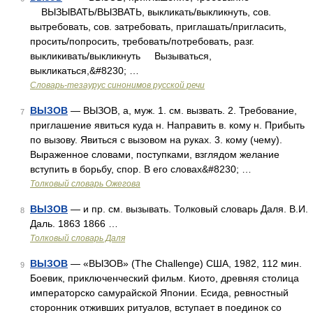
ВЫЗЫВАТЬ/ВЫЗВАТЬ, выкликать/выкликнуть, сов.
вытребовать, сов. затребовать, приглашать/пригласить,
просить/попросить, требовать/потребовать, разг.
выкликивать/выкликнуть Вызываться,
выкликаться,&#8230; …
Словарь-тезаурус синонимов русской речи
ВЫЗОВ
— ВЫЗОВ, а, муж. 1. см. вызвать. 2. Требование,
7
приглашение явиться куда н. Направить в. кому н. Прибыть
по вызову. Явиться с вызовом на руках. 3. кому (чему).
Выраженное словами, поступками, взглядом желание
вступить в борьбу, спор. В его словах&#8230; …
Толковый словарь Ожегова
ВЫЗОВ
— и пр. см. вызывать. Толковый словарь Даля. В.И.
8
Даль. 1863 1866 …
Толковый словарь Даля
ВЫЗОВ
— «ВЫЗОВ» (The Challenge) США, 1982, 112 мин.
9
Боевик, приключенческий фильм. Киото, древняя столица
императорско самурайской Японии. Есида, ревностный
сторонник отживших ритуалов, вступает в поединок со