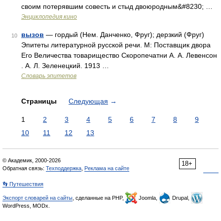
своим потерявшим совесть и стыд двоюродным&#8230; …
Энциклопедия кино
вызов
— гордый (Нем. Данченко, Фруг); дерзкий (Фруг)
10
Эпитеты литературной русской речи. М: Поставщик двора
Его Величества товарищество Скоропечатни А. А. Левенсон
. А. Л. Зеленецкий. 1913 …
Словарь эпитетов
Страницы
Следующая
→
1
2
3
4
5
6
7
8
9
10
11
12
13
© Академик, 2000-2026
18+
Обратная связь:
Техподдержка
,
Реклама на сайте
👣 Путешествия
Экспорт словарей на сайты
, сделанные на PHP,
Joomla,
Drupal,
WordPress, MODx.